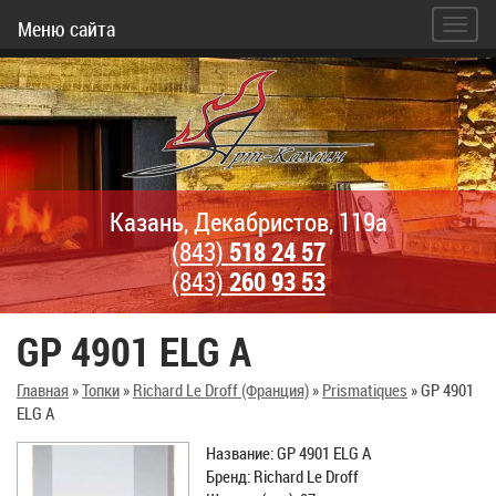
Меню сайта
Казань, Декабристов, 119а
(843)
518 24 57
(843)
260 93 53
GP 4901 ELG A
Главная
»
Топки
»
Richard Le Droff (Франция)
»
Prismatiques
»
GP 4901
ELG A
Название: GP 4901 ELG A
Бренд: Richard Le Droff