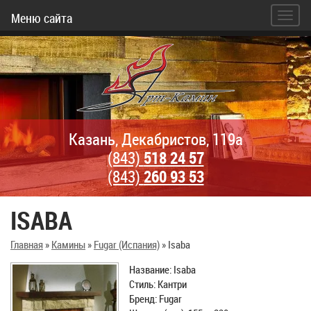
Меню сайта
Казань, Декабристов, 119а
(843)
518 24 57
(843)
260 93 53
ISABA
Главная
»
Камины
»
Fugar (Испания)
»
Isaba
Название: Isaba
Стиль: Кантри
Бренд: Fugar