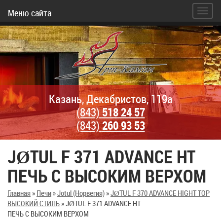
Меню сайта
Казань, Декабристов, 119а
(843)
518 24 57
(843)
260 93 53
JØTUL F 371 ADVANCE HT
ПЕЧЬ С ВЫСОКИМ ВЕРХОМ
Главная
»
Печи
»
Jotul (Норвегия)
»
JØTUL F 370 ADVANCE HIGHT TOP
ВЫСОКИЙ СТИЛЬ
»
JØTUL F 371 ADVANCE HT
ПЕЧЬ С ВЫСОКИМ ВЕРХОМ