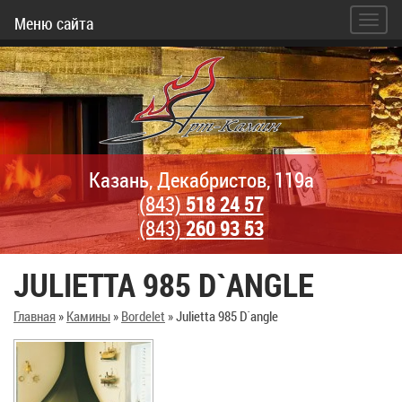
Меню сайта
Казань, Декабристов, 119а
(843)
518 24 57
(843)
260 93 53
JULIETTA 985 D`ANGLE
Главная
»
Камины
»
Bordelet
»
Julietta 985 D`angle