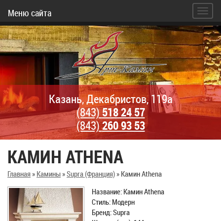
Меню сайта
Казань, Декабристов, 119а
(843)
518 24 57
(843)
260 93 53
КАМИН ATHENA
Главная
»
Камины
»
Supra (Франция)
»
Камин Athena
Название: Камин Athena
Стиль: Модерн
Бренд: Supra