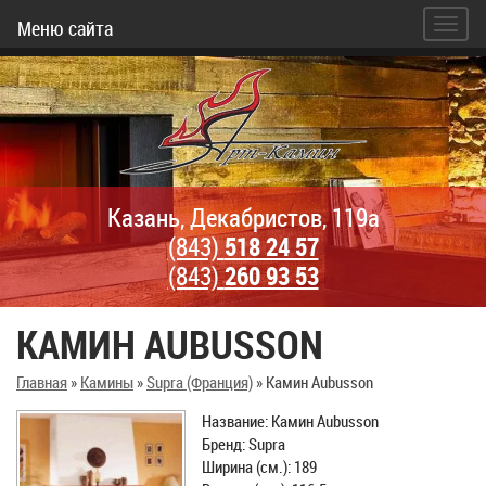
Меню сайта
Казань, Декабристов, 119а
(843)
518 24 57
(843)
260 93 53
КАМИН AUBUSSON
Главная
»
Камины
»
Supra (Франция)
»
Камин Aubusson
Название: Камин Aubusson
Бренд: Supra
Ширина (см.): 189