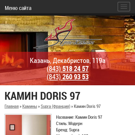
Меню сайта
Казань, Декабристов, 119а
(843)
518 24 57
(843)
260 93 53
КАМИН DORIS 97
Главная
»
Камины
»
Supra (Франция)
»
Камин Doris 97
Название: Камин Doris 97
Стиль: Модерн
Бренд: Supra