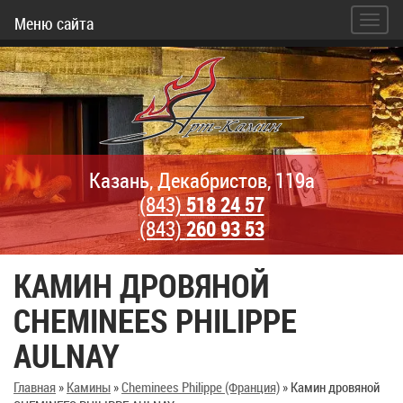
Меню сайта
Казань, Декабристов, 119а
(843)
518 24 57
(843)
260 93 53
КАМИН ДРОВЯНОЙ
CHEMINEES PHILIPPE
AULNAY
Главная
»
Камины
»
Cheminees Philippe (Франция)
»
Камин дровяной