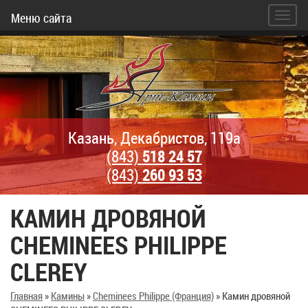
Меню сайта
Казань, Декабристов, 119а
(843)
518 24 57
(843)
260 93 53
КАМИН ДРОВЯНОЙ
CHEMINEES PHILIPPE
CLEREY
Главная
»
Камины
»
Cheminees Philippe (Франция)
»
Камин дровяной