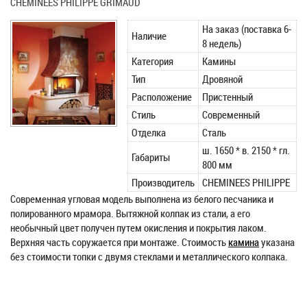
CHEMINEES PHILIPPE GRIMAUD
На заказ (поставка 6-
Наличие
8 недель)
Категория
Камины
Тип
Дровяной
Расположение
Пристенный
Стиль
Современный
Отделка
Сталь
ш. 1650 * в. 2150 * гл.
Габариты
800 мм
Производитель
CHEMINEES PHILIPPE
Современная угловая модель выполнена из белого песчаника и
полированного мрамора. Вытяжной колпак из стали, а его
необычный цвет получен путем окисления и покрытия лаком.
Верхняя часть соружается при монтаже. Стоимость
камина
указана
без стоимости топки с двумя стеклами и металлического колпака.