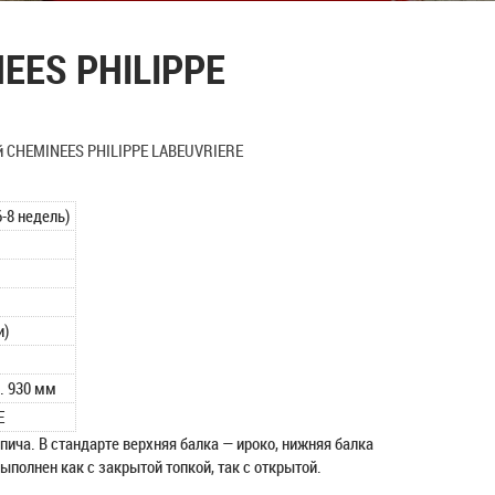
EES PHILIPPE
й CHEMINEES PHILIPPE LABEUVRIERE
6-8 недель)
и)
л. 930 мм
E
ича. В стандарте верхняя балка — ироко, нижняя балка
ыполнен как с закрытой топкой, так с открытой.