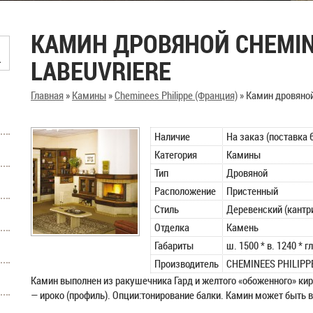
КАМИН ДРОВЯНОЙ CHEMIN
LABEUVRIERE
Главная
»
Камины
»
Cheminees Philippe (Франция)
»
Камин дровяно
Наличие
На заказ (поставка 
Категория
Камины
Тип
Дровяной
Расположение
Пристенный
Стиль
Деревенский (кантр
Отделка
Камень
Габариты
ш. 1500 * в. 1240 * г
Производитель
CHEMINEES PHILIPP
Камин выполнен из ракушечника Гард и желтого «обоженного» кирп
— ироко (профиль). Опции:тонирование балки. Камин может быть в