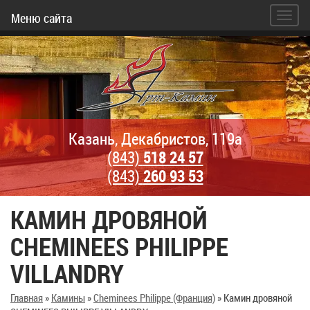
Меню сайта
Казань, Декабристов, 119а
(843)
518 24 57
(843)
260 93 53
КАМИН ДРОВЯНОЙ
CHEMINEES PHILIPPE
VILLANDRY
Главная
»
Камины
»
Cheminees Philippe (Франция)
»
Камин дровяной