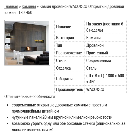
Главная
»
Камины
»
Камин дровяной WACO&CO Открытый дровяной
камин L180 H50
На заказ (поставка 6-
Наличие
8 недель)
Категория
Камины
Тип
Дровяной
Расположение
Пристенный
Стиль
Современный
Отделка
Сталь
(Ш х В х Г): 1800 х 500
Габариты
х 450
Производитель
WACO&CO
Отличительные особенности:
современные открытые дровяные
камины
с простым
прямолинейным дизайном
чугунные панели 20 мм крупной или мелкой ребристости
возможно убрать одну или обе боковые стенки (опционально, за
дополнительную плату)