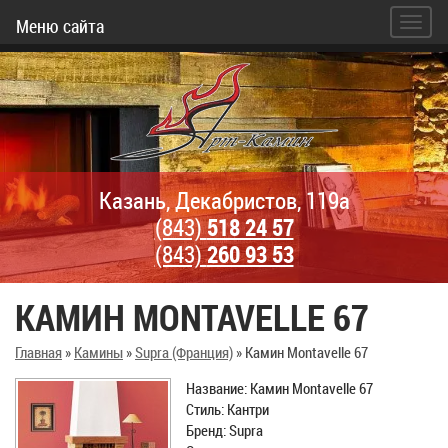
Меню сайта
Казань, Декабристов, 119а
(843)
518 24 57
(843)
260 93 53
КАМИН MONTAVELLE 67
Главная
»
Камины
»
Supra (Франция)
»
Камин Montavelle 67
Название: Камин Montavelle 67
Стиль: Кантри
Бренд: Supra