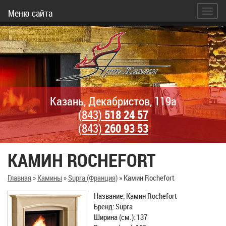
Меню сайта
Казань, Декабристов, 119а
(843)
518 24 57
(843)
260 93 53
КАМИН ROCHEFORT
Главная
»
Камины
»
Supra (Франция)
»
Камин Rochefort
Название: Камин Rochefort
Бренд: Supra
Ширина (см.): 137