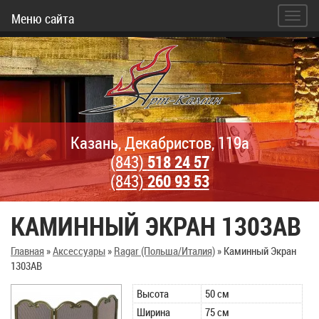
Меню сайта
Казань, Декабристов, 119а
(843)
518 24 57
(843)
260 93 53
КАМИННЫЙ ЭКРАН 1303AB
Главная
»
Аксессуары
»
Ragar (Польша/Италия)
»
Каминный Экран
1303AB
Высота
50 см
Ширина
75 см