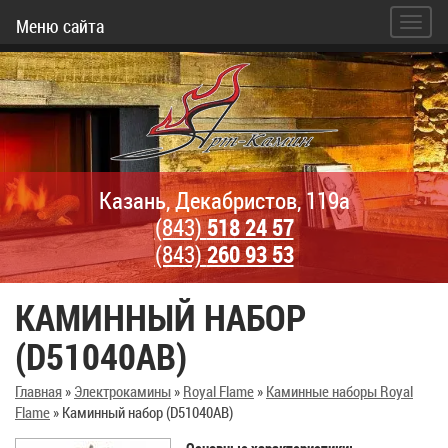
Меню сайта
Казань, Декабристов, 119а
(843)
518 24 57
(843)
260 93 53
КАМИННЫЙ НАБОР
(D51040AB)
Главная
»
Электрокамины
»
Royal Flame
»
Каминные наборы Royal
Flame
»
Каминный набор (D51040AB)