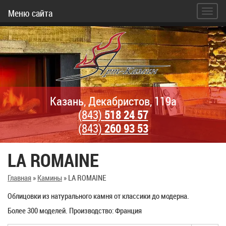
Меню сайта
Казань, Декабристов, 119а
(843)
518 24 57
(843)
260 93 53
LA ROMAINE
Главная
»
Камины
»
LA ROMAINE
Облицовки из натурального камня от классики до модерна.
Более 300 моделей. Производство: Франция