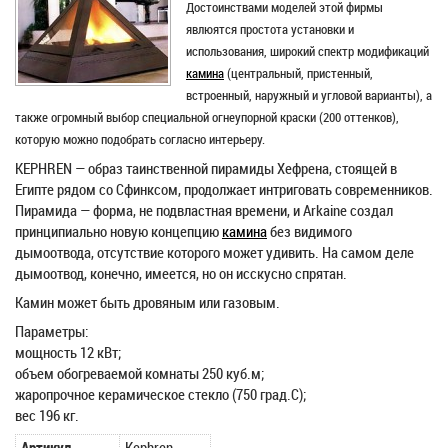
Достоинствами моделей этой фирмы
явлюятся простота установки и
использования, широкий спектр модификаций
камина
(центральный, пристенный,
встроенный, наружный и угловой варианты), а
также огромный выбор специальной огнеупорной краски (200 оттенков),
которую можно подобрать согласно интерьеру.
KEPHREN — образ таинственной пирамиды Хефрена, стоящей в
Египте рядом со Сфинксом, продолжает интриговать современников.
Пирамида — форма, не подвластная времени, и Arkaine создал
принципиально новую концепцию
камина
без видимого
дымоотвода, отсутствие которого может удивить. На самом деле
дымоотвод, конечно, имеется, но он исскусно спрятан.
Камин может быть дровяным или газовым.
Параметры:
мощность 12 кВт;
объем обогреваемой комнаты 250 куб.м;
жаропрочное керамическое стекло (750 град.С);
вес 196 кг.
Артикул
Kephren