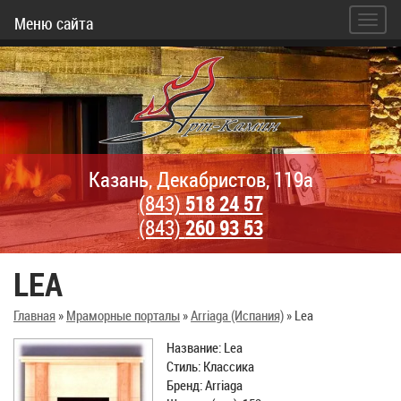
Меню сайта
Казань, Декабристов, 119а
(843)
518 24 57
(843)
260 93 53
LEA
Главная
»
Мраморные порталы
»
Arriaga (Испания)
»
Lea
Название: Lea
Стиль: Классика
Бренд: Arriaga