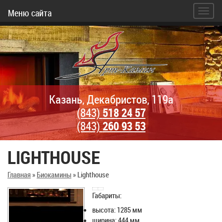
Меню сайта
Казань, Декабристов, 119а
(843)
518 24 57
(843)
260 93 53
LIGHTHOUSE
Главная
»
Биокамины
»
Lighthouse
Габариты:
высота: 1285 мм
ширина: 444 мм