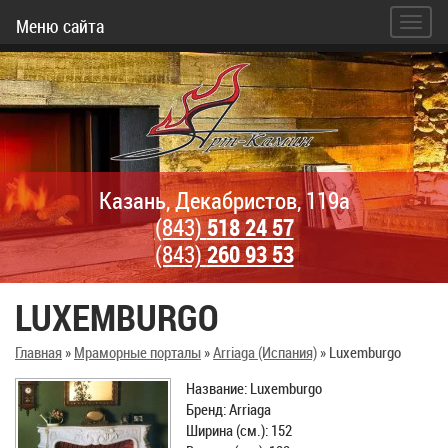
Меню сайта
Казань, Декабристов, 119а
(843)
518 24 57
(843)
260 93 53
LUXEMBURGO
Главная
»
Мраморные порталы
»
Arriaga (Испания)
»
Luxemburgo
Название: Luxemburgo
Бренд: Arriaga
Ширина (см.): 152