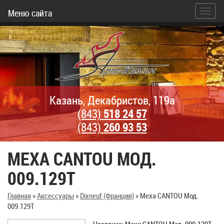
Меню сайта
Казань, Декабристов, 119а
(843)
518 24 57
(843)
260 93 53
МЕХА CANTOU МОД.
009.129T
Главная
»
Аксессуары
»
Dixneuf (Франция)
»
Меха CANTOU Мод.
009.129T