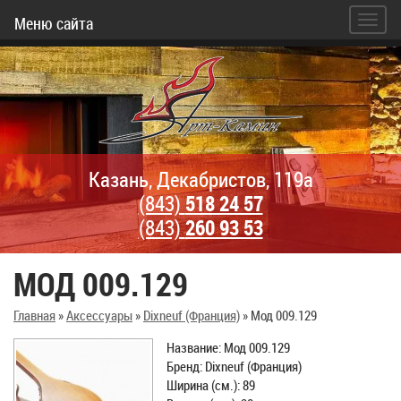
Меню сайта
Казань, Декабристов, 119а
(843)
518 24 57
(843)
260 93 53
МОД 009.129
Главная
»
Аксессуары
»
Dixneuf (Франция)
»
Мод 009.129
Название: Мод 009.129
Бренд: Dixneuf (Франция)
Ширина (см.): 89