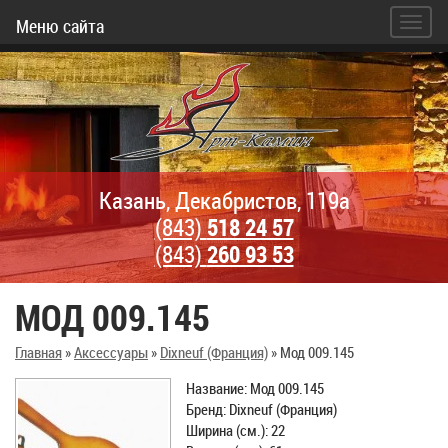
Меню сайта
Казань, Декабристов, 119а
(843)
518 24 57
(843)
260 93 53
МОД 009.145
Главная
»
Аксессуары
»
Dixneuf (Франция)
»
Мод 009.145
Название: Мод 009.145
Бренд: Dixneuf (Франция)
Ширина (см.): 22