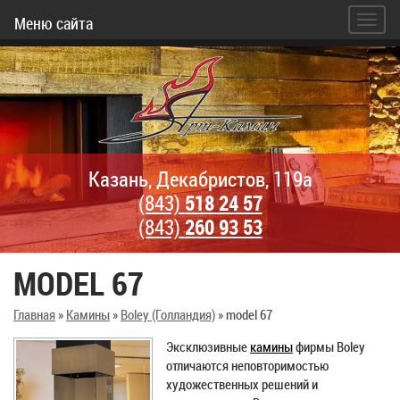
Меню сайта
Казань, Декабристов, 119а
(843)
518 24 57
(843)
260 93 53
MODEL 67
Главная
»
Камины
»
Boley (Голландия)
»
model 67
Эксклюзивные
камины
фирмы Boley
отличаются неповторимостью
художественных решений и