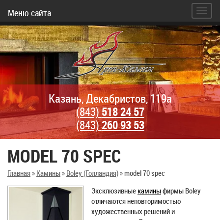
Меню сайта
Казань, Декабристов, 119а
(843)
518 24 57
(843)
260 93 53
MODEL 70 SPEC
Главная
»
Камины
»
Boley (Голландия)
»
model 70 spec
Эксклюзивные
камины
фирмы Boley
отличаются неповторимостью
художественных решений и