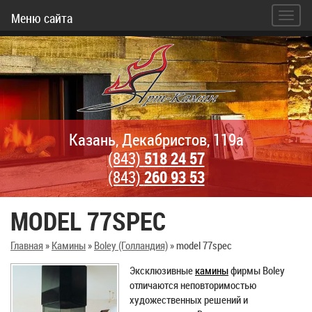
Меню сайта
Казань, Декабристов, 119а
(843)
518 24 57
(843)
260 93 53
MODEL 77SPEC
Главная
»
Камины
»
Boley (Голландия)
»
model 77spec
Эксклюзивные
камины
фирмы Boley
отличаются неповторимостью
художественных решений и