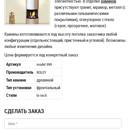
элегантностью. В отделке
каминов
присутствуют гранит, мрамор, металл (с
различными гальваническими
покрытиями), огнеупорное стекло
(серое, прозрачное, матовое).
Камины изготавливаются под высоту потолка заказчика любой
конфигурации (отдельностоящий, пристенный и угловой). Возможны
любые изменения дизайна.
Цена формируется под конкретный заказ.
Артикул
model 999
Производитель
BOLEY
Тип камина
дровяной
Тип установки
фронтальный
Стили
hi-tech
СДЕЛАТЬ ЗАКАЗ