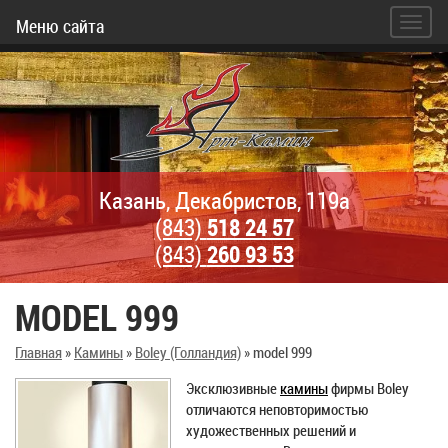
Меню сайта
Казань, Декабристов, 119а
(843)
518 24 57
(843)
260 93 53
MODEL 999
Главная
»
Камины
»
Boley (Голландия)
»
model 999
Эксклюзивные
камины
фирмы Boley
отличаются неповторимостью
художественных решений и