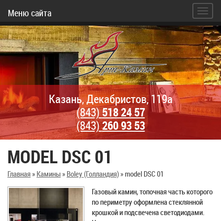
Меню сайта
Казань, Декабристов, 119а
(843)
518 24 57
(843)
260 93 53
MODEL DSC 01
Главная
»
Камины
»
Boley (Голландия)
»
model DSC 01
Газовый камин, топочная часть которого
по периметру оформлена стеклянной
крошкой и подсвечена светодиодами.