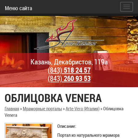
Меню сайта
Казань, Декабристов, 119а
(843)
518 24 57
(843)
260 93 53
ОБЛИЦОВКА VENERA
Главная
»
Мраморные порталы
»
Arte-Vero (Италия)
»
Облицовка
Venera
Описание:
Портал из натурального мрамора