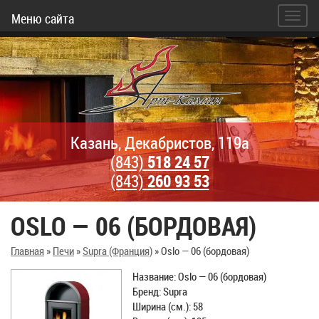
Меню сайта
Казань, Декабристов, 119а
(843)
518 24 57
(843)
260 93 53
OSLO — 06 (БОРДОВАЯ)
Главная
»
Печи
»
Supra (Франция)
»
Oslo — 06 (бордовая)
Название: Oslo — 06 (бордовая)
Бренд: Supra
Ширина (см.): 58