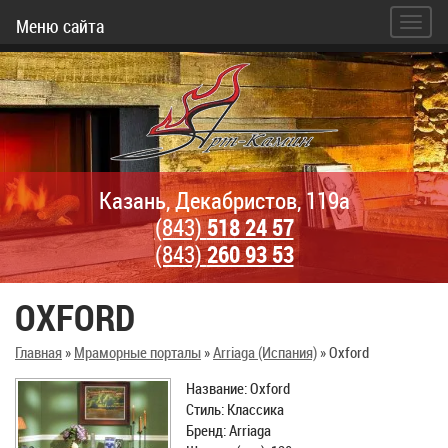
Меню сайта
Казань, Декабристов, 119а
(843)
518 24 57
(843)
260 93 53
OXFORD
Главная
»
Мраморные порталы
»
Arriaga (Испания)
»
Oxford
Название: Oxford
Стиль: Классика
Бренд: Arriaga