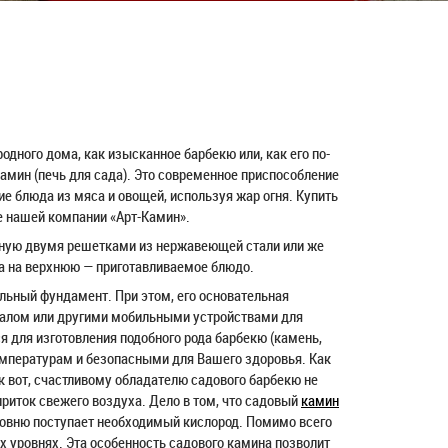
одного дома, как изысканное барбекю или, как его по-
амин (печь для сада). Это современное приспособление
е блюда из мяса и овощей, используя жар огня. Купить
е нашей компании «Арт-Камин».
нную двумя решетками из нержавеющей стали или же
 а на верхнюю — приготавливаемое блюдо.
льный фундамент. При этом, его основательная
алом или другими мобильными устройствами для
я для изготовления подобного рода барбекю (камень,
температурам и безопасными для Вашего здоровья. Как
к вот, счастливому обладателю садового барбекю не
приток свежего воздуха. Дело в том, что садовый
камин
ровню поступает необходимый кислород. Помимо всего
х уровнях. Эта особенность садового камина позволит