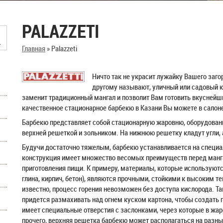
PALAZZETI
Главная
»
Palazzeti
Ничто так не украсит лужайку Вашего загор
другому называют, уличный или садовый к
заменит традиционный мангал и позволит Вам готовить вкуснейши
качественное стационарное барбекю в Казани Вы можете в салон
Барбекю представляет собой стационарную жаровню, оборудова
верхней решеткой и зольником. На нижнюю решетку кладут угли,
Будучи достаточно тяжелым, барбекю устанавливается на специа
конструкция имеет множество весомых преимуществ перед манг
приготовления пищи. К примеру, материалы, которые используютс
глина, кирпич, бетон), являются прочными, стойкими к высоким 
известно, процесс горения невозможен без доступа кислорода. Та
придется размахивать над огнем куском картона, чтобы создать 
имеет специальные отверстия с заслонками, через которые в жа
прочего, верхняя решетка барбекю может располагаться на разны