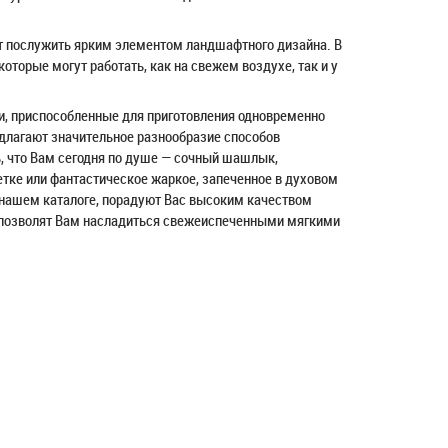
т послужить ярким элементом ландшафтного дизайна. В
торые могут работать, как на свежем воздухе, так и у
и, приспособленные для приготовления одновременно
длагают значительное разнообразие способов
ь, что Вам сегодня по душе — сочный шашлык,
етке или фантастическое жаркое, запеченное в духовом
нашем каталоге, порадуют Вас высоким качеством
 позволят Вам насладиться свежеиспеченными мягкими