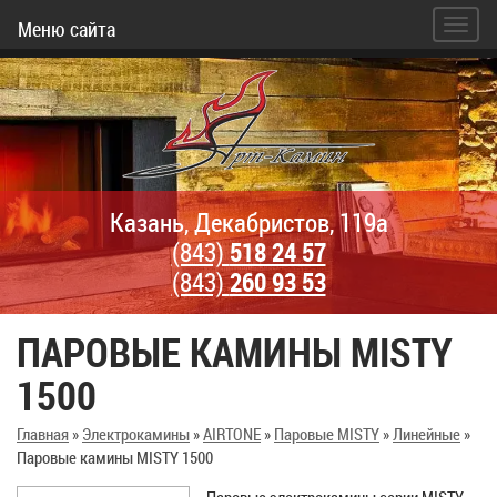
Меню сайта
Казань, Декабристов, 119а
(843)
518 24 57
(843)
260 93 53
ПАРОВЫЕ КАМИНЫ MISTY
1500
Главная
»
Электрокамины
»
AIRTONE
»
Паровые MISTY
»
Линейные
»
Паровые камины MISTY 1500