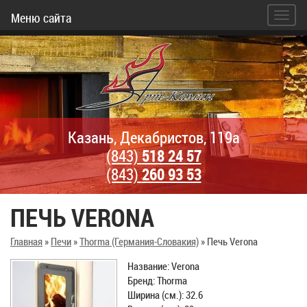
Меню сайта
Казань, Декабристов, 119а
(843)
518 24 57
(843)
260 93 53
ПЕЧЬ VERONA
Главная
»
Печи
»
Thorma (Германия-Словакия)
»
Печь Verona
Название: Verona
Бренд: Thorma
Ширина (см.): 32.6