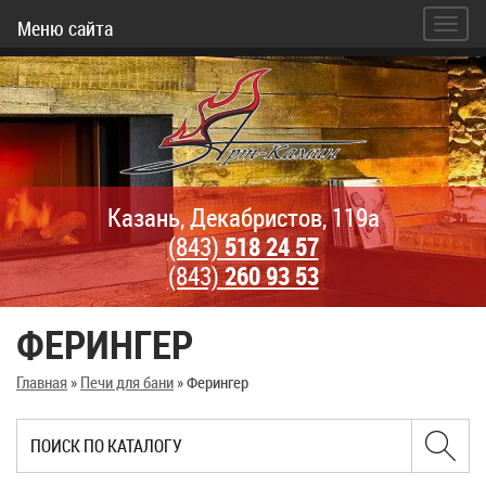
Меню сайта
Казань, Декабристов, 119а
(843)
518 24 57
(843)
260 93 53
ФЕРИНГЕР
Главная
»
Печи для бани
»
Ферингер