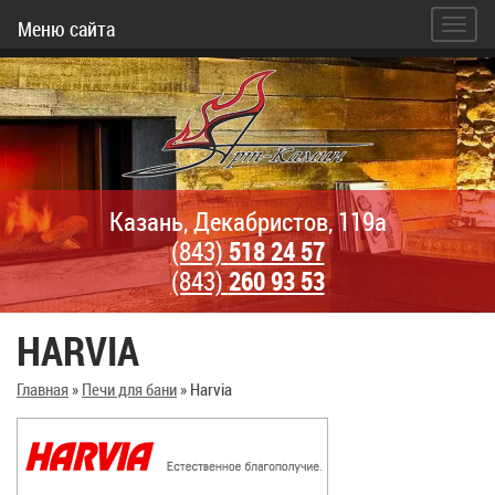
Меню сайта
Казань, Декабристов, 119а
(843)
518 24 57
(843)
260 93 53
HARVIA
Главная
»
Печи для бани
»
Harvia