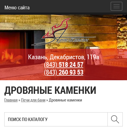
Меню сайта
Казань, Декабристов, 119а
(843)
518 24 57
(843)
260 93 53
ДРОВЯНЫЕ КАМЕНКИ
Главная
»
Печи для бани
»
Дровяные каменки