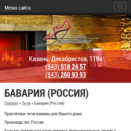
Меню сайта
Казань, Декабристов, 119а
(843)
518 24 57
(843)
260 93 53
БАВАРИЯ (РОССИЯ)
Главная
»
Печи
»
Бавария (Россия)
Практичные печи-камины для Вашего дома
Производство: Россия
Если вас интересуют качественные, функциональные, легкие в