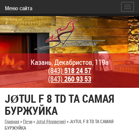
Меню сайта
Казань, Декабристов, 119а
(843)
518 24 57
(843)
260 93 53
JØTUL F 8 TD ТА САМАЯ
БУРЖУЙКА
Главная
»
Печи
»
Jotul (Норвегия)
»
JØTUL F 8 TD ТА САМАЯ
БУРЖУЙКА