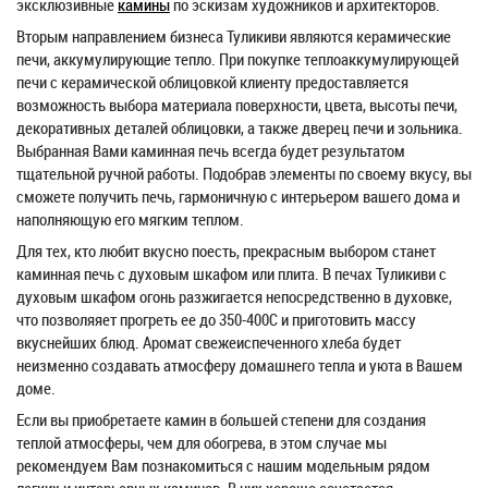
эксклюзивные
камины
по эскизам художников и архитекторов.
Вторым направлением бизнеса Туликиви являются керамические
печи, аккумулирующие тепло. При покупке теплоаккумулирующей
печи с керамической облицовкой клиенту предоставляется
возможность выбора материала поверхности, цвета, высоты печи,
декоративных деталей облицовки, а также дверец печи и зольника.
Выбранная Вами каминная печь всегда будет результатом
тщательной ручной работы. Подобрав элементы по своему вкусу, вы
сможете получить печь, гармоничную с интерьером вашего дома и
наполняющую его мягким теплом.
Для тех, кто любит вкусно поесть, прекрасным выбором станет
каминная печь с духовым шкафом или плита. В печах Туликиви с
духовым шкафом огонь разжигается непосредственно в духовке,
что позволяяет прогреть ее до 350-400С и приготовить массу
вкуснейших блюд. Аромат свежеиспеченного хлеба будет
неизменно создавать атмосферу домашнего тепла и уюта в Вашем
доме.
Если вы приобретаете камин в большей степени для создания
теплой атмосферы, чем для обогрева, в этом случае мы
рекомендуем Вам познакомиться с нашим модельным рядом