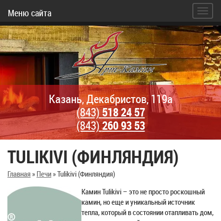
Меню сайта
Казань, Декабристов, 119а
(843)
518 24 57
(843)
260 93 53
TULIKIVI (ФИНЛЯНДИЯ)
Главная
»
Печи
»
Tulikivi (Финляндия)
Камин Tulikivi – это не просто роскошный
камин, но еще и уникальный источник
тепла, который в состоянии отапливать дом,