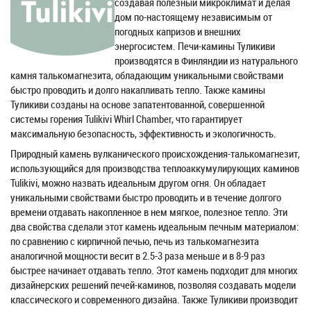
создавая полезный микроклимат и делая
дом по-настоящему независимым от
погодных капризов и внешних
энергосистем. Печи-камины Туликиви
производятся в Финляндии из натурального
камня талькомагнезита, обладающим уникальными свойствами
быстро проводить и долго накапливать тепло. Также камины
Туликиви созданы на основе запатентованной, совершенной
системы горения Tulikivi Whirl Chamber, что гарантирует
максимальную безопасность, эффективность и экологичность.
Природный камень вулканического происхождения-талькомагнезит,
использующийся для производства теплоаккумулирующих каминов
Tulikivi, можно назвать идеальным другом огня. Он обладает
уникальными свойствами быстро проводить и в течение долгого
времени отдавать накопленное в нем мягкое, полезное тепло. Эти
два свойства сделали этот камень идеальным печным материалом:
по сравнению с кирпичной печью, печь из талькомагнезита
аналогичной мощности весит в 2.5-3 раза меньше и в 8-9 раз
быстрее начинает отдавать тепло. Этот камень подходит для многих
дизайнерских решений печей-каминов, позволяя создавать модели
классического и современного дизайна. Также Туликиви производит