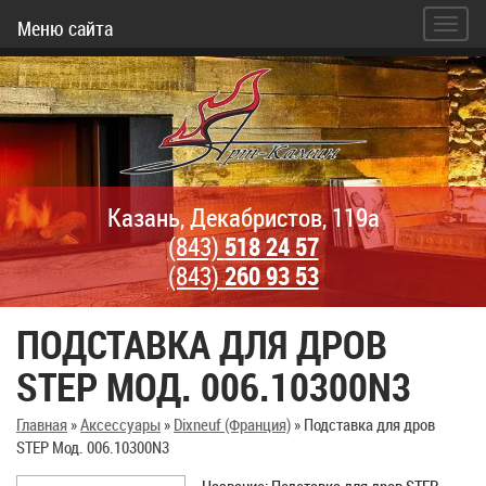
Меню сайта
Казань, Декабристов, 119а
(843)
518 24 57
(843)
260 93 53
ПОДСТАВКА ДЛЯ ДРОВ
STEP МОД. 006.10300N3
Главная
»
Аксессуары
»
Dixneuf (Франция)
»
Подставка для дров
STEP Мод. 006.10300N3