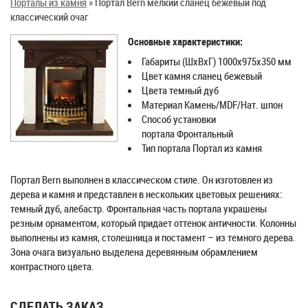
Порталы из камня
»
Портал Bern мелкий сланец бежевый под
классический очаг
Основные характеристики:
Габариты (ШхВхГ) 1000х975х350 мм
Цвет камня сланец бежевый
Цвета темный дуб
Материал Камень/MDF/Нат. шпон
Способ установки
портала Фронтальный
Тип портала Портал из камня
Портал Bern выполнен в классическом стиле. Он изготовлен из
дерева и камня и представлен в нескольких цветовых решениях:
темный дуб, алебастр. Фронтальная часть портала украшены
резным орнаментом, который придает оттенок античности. Колонны
выполнены из камня, столешница и постамент – из темного дерева.
Зона очага визуально выделена деревянным обрамлением
контрастного цвета.
СДЕЛАТЬ ЗАКАЗ