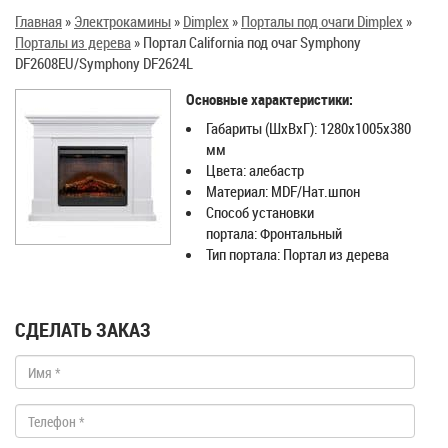
Главная
»
Электрокамины
»
Dimplex
»
Порталы под очаги Dimplex
»
Порталы из дерева
»
Портал California под очаг Symphony
DF2608EU/Symphony DF2624L
Основные характеристики:
Габариты (ШхВхГ): 1280х1005х380
мм
Цвета: алебастр
Материал: MDF/Нат.шпон
Способ установки
портала: Фронтальный
Тип портала: Портал из дерева
СДЕЛАТЬ ЗАКАЗ