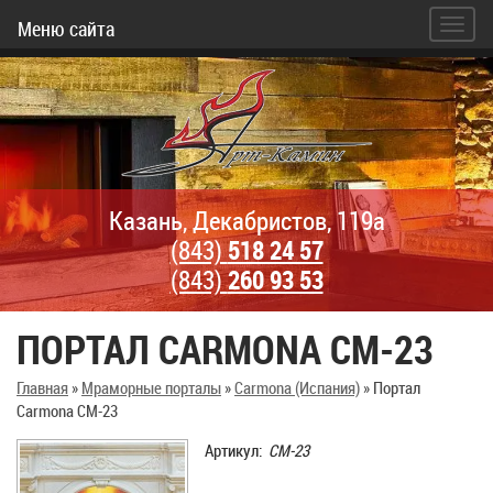
Меню сайта
Казань, Декабристов, 119а
(843)
518 24 57
(843)
260 93 53
ПОРТАЛ CARMONA CM-23
Главная
»
Мраморные порталы
»
Carmona (Испания)
»
Портал
Carmona CM-23
Артикул:
CM-23