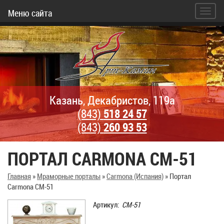
Меню сайта
Казань, Декабристов, 119а
(843)
518 24 57
(843)
260 93 53
ПОРТАЛ CARMONA CM-51
Главная
»
Мраморные порталы
»
Carmona (Испания)
»
Портал
Carmona CM-51
Артикул:
CM-51