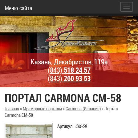
Меню сайта
Казань, Декабристов, 119а
(843)
518 24 57
(843)
260 93 53
ПОРТАЛ CARMONA CM-58
Главная
»
Мраморные порталы
»
Carmona (Испания)
»
Портал
Carmona CM-58
Артикул:
CM-58