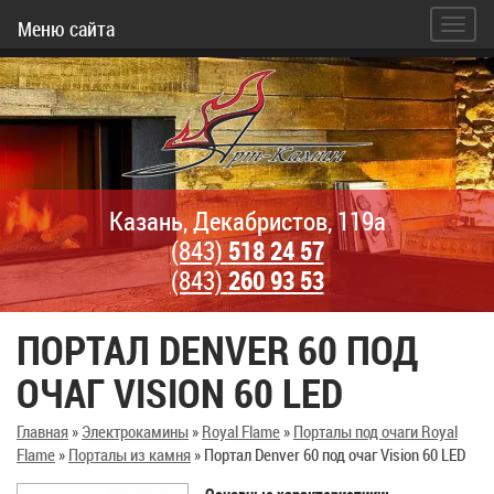
Меню сайта
Казань, Декабристов, 119а
(843)
518 24 57
(843)
260 93 53
ПОРТАЛ DENVER 60 ПОД
ОЧАГ VISION 60 LED
Главная
»
Электрокамины
»
Royal Flame
»
Порталы под очаги Royal
Flame
»
Порталы из камня
»
Портал Denver 60 под очаг Vision 60 LED