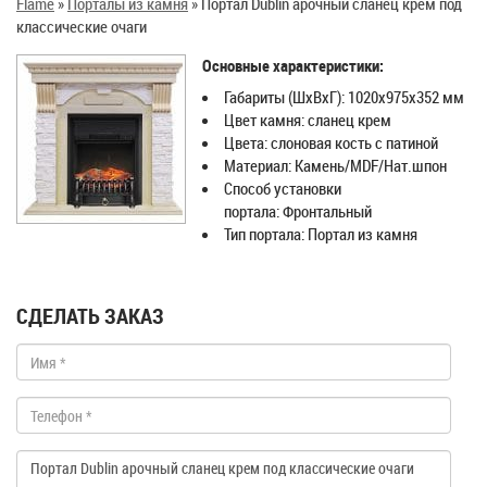
Flame
»
Порталы из камня
»
Портал Dublin арочный сланец крем под
классические очаги
Основные характеристики:
Габариты (ШхВхГ): 1020х975х352 мм
Цвет камня: сланец крем
Цвета: слоновая кость с патиной
Материал: Камень/MDF/Нат.шпон
Способ установки
портала: Фронтальный
Тип портала: Портал из камня
СДЕЛАТЬ ЗАКАЗ